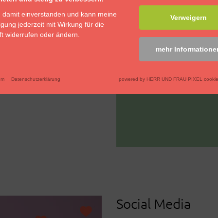
ige Kommunikation.
n damit einverstanden und kann meine
Verweigern
ligung jederzeit mit Wirkung für die
nichts: Responsive Web
t widerrufen oder ändern.
ia, Foto, Video – alles
mehr Informatione
zusammen mit bewährten
hilosophie teilen.
um
Datenschutzerklärung
powered by HERR UND FRAU PIXEL cookie
Social Media