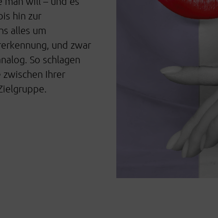
 man will – und es
is hin zur
ns alles um
rerkennung, und zwar
analog. So schlagen
 zwischen Ihrer
Zielgruppe.