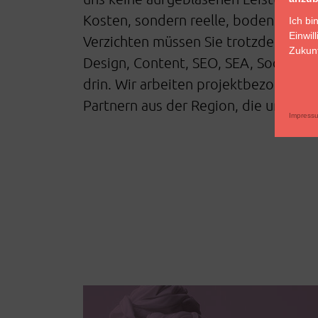
Kosten, sondern reelle, bodenständ
Ich bi
Einwil
Verzichten müssen Sie trotzdem auf 
Zukunf
Design, Content, SEO, SEA, Social Med
drin. Wir arbeiten projektbezogen 
Partnern aus der Region, die unsere P
Impress