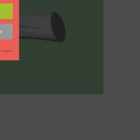
n
 consent