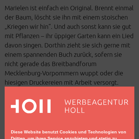
Marielen ist einfach ein Original. Brennt einmal
der Baum, löscht sie ihn mit einem stoischen
„Kriegen wir hin“. Und auch sonst kann sie gut
mit Pflanzen – ihr üppiger Garten kann ein Lied
davon singen. Dorthin zieht sie sich gerne mit
einem spannenden Buch zurück, sofern sie
nicht gerade das Breitbandforum
Mecklenburg-Vorpommern wuppt oder die
hiesigen Druckereien mit Arbeit versorgt.
Hier habe ich mitgewirkt
Diese Website benutzt Cookies und Technologien von
Dritten, um ihren Service anzubieten und stetig zu