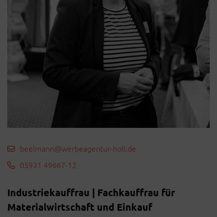
beelmann@werbeagentur-holl.de
05931 49667-12
Industriekauffrau | Fachkauffrau für
Materialwirtschaft und Einkauf