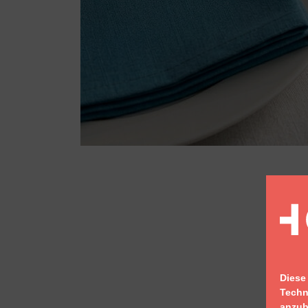
Diese
Techn
anzub